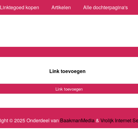
Linktegoed kopen
Artikelen
Alle dochterpagina's
Link toevoegen
Link toevoegen
ight © 2025 Onderdeel van
BaakmanMedia
&
Vrolijk Internet S